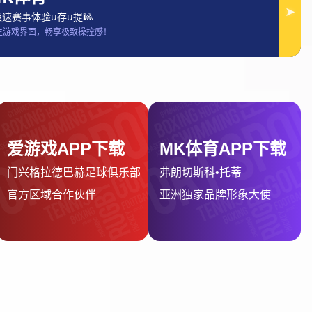
最新动向
体育种类
互动一竞技平台
热门新闻
足球颠球一万个技巧全面解析与
训练宝典助你掌握高阶控球艺术
篇章
2026-07-23 18:59:35
足球摆大巴阵型解析防守体系与
反击策略的战术奥秘全面探讨新
思路