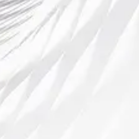
争
夺
出
线
席
位
形
势
全
面
分
析
2026-
07-
16
17:00:36
飞亚体育引领行业创新发展打造