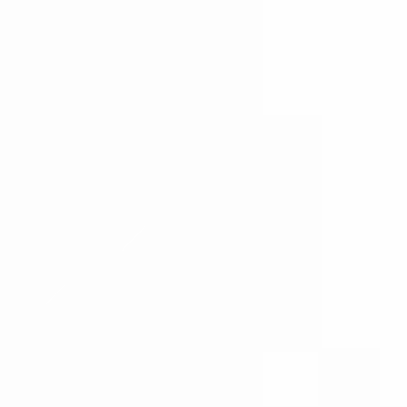
2、预测模型构建方法
足球比分预测模型的核心在于建立能够刻画复杂
松分布模型与回归分析模型，这类方法在统计层
限。
随着人工智能技术的发展，基于机器学习的模型
升树等方法，这些模型能够从大量历史数据中自
近年来深度学习方法在体育预测领域也得到广泛
（LSTM）能够有效处理时间序列数据，捕捉