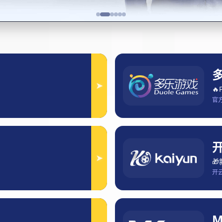
势分析与精准判断研究方法探索
势分析与精准判断研究方法探索”展开系统性研究，从数
分析以及精准判断与应用优化四个核心维度进行深入剖
中的重要性，强调多源异构数据融合对提升预测精度的
比分预测中的应用路径，分析不同模型在非线性复杂赛
化规律及关键影响因子的提取方法；最后结合实际应用
方法论构建，旨在为足球赛事结果预测提供更科学、更