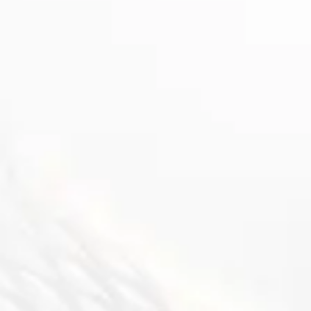
从而识别出潜在的上升或下降趋势。这种方法有
同时，战术风格分析也是趋势研究的重要组成部
在显著差异，这些战术特征可以通过聚类分析或
此外，心理因素与赛程密集程度也会对比赛结果
以进一步完善胜负趋势分析模型，使其更贴近真
4、精准判断与应用优化
在完成模型构建与趋势分析后，如何实现精准判
赛结果转化为胜、平、负的概率分布，从而提高
在应用优化层面，需要不断对模型进行迭代训练
力，并通过贝叶斯优化或网格搜索调整关键参数
此外，在实际应用中还需结合实时数据更新机制
高预测的时效性与准确度。这种实时更新机制对