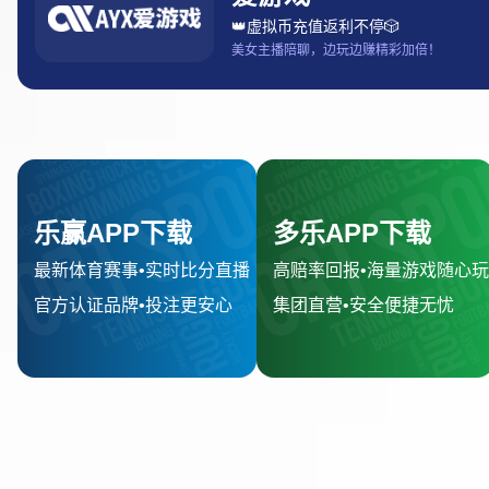
稳定、更具解释性的研究框架。
1、数据采集与预处理
在足球比分预测研究体系中，数据采集是整个模
球员技术统计、球队战术数据以及实时赛事动态
全面的输入基础，从而提升预测结果的可靠性。
在实际采集过程中，不同数据源往往存在结构差
与时间对齐。例如，对比赛事件数据进行时间序
据噪声对模型的干扰。
数据预处理阶段还包括缺失值填补与异常值识别
有效修复数据缺口。同时，利用统计检测与机器
提高整体数据质量。
此外，在特征初步构建阶段，还需要对原始数据
分，将比赛过程转化为事件序列，以便后续模型