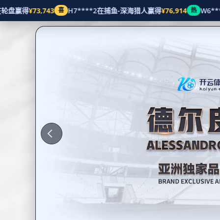
13594780309
lacy@icloud.com
Op
Mon
发现一竞技
足球赛事
最新动向