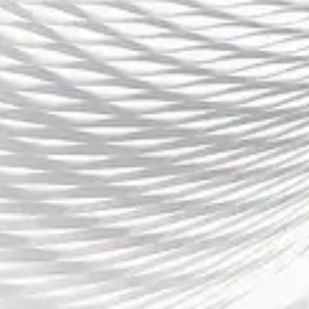
一竞技官网 - 从一开始·竞无止境⭐️「星级服务」⭐️为您提
供最全球的体育资讯、即时赛事、深度人物专访以及娱
乐资讯.平台致力于满足用户对各类体育赛事的追踪需求,
多角度解读体育人物,再现赛场精彩.同时,娱乐资讯辟为
一专栏,旨在打造一站式全球体育娱乐信息聚合平台,方便
快捷,满足您了解世界体育动态的需求
永安市虫释庄491号
Phone: 13594780309