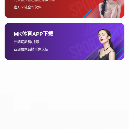
现背后的精彩故事发展趋势
曼联重塑辉煌之路探寻红魔未来发展新篇
章聚焦球队复兴征程与荣耀梦想