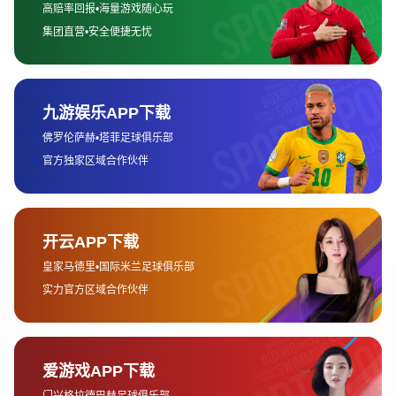
金沙赌场引领娱乐新潮流探索商业运营与
行业发展的多元路径新篇章
尤文新帅打造高压攻势体系重塑球队战术
风格与未来方向引领复兴新篇章
球探揭秘赛场风云洞察球队动态与球员表