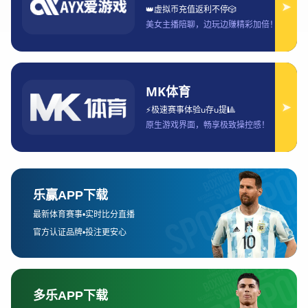
苏超联赛老字号德比再燃战火两大豪门争
锋续写百年恩怨传奇篇章