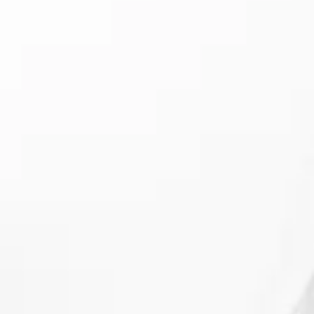
与
未
来
方
向
引
领
复
兴
新
篇
章
2026-
07-
18
22:10:47
二