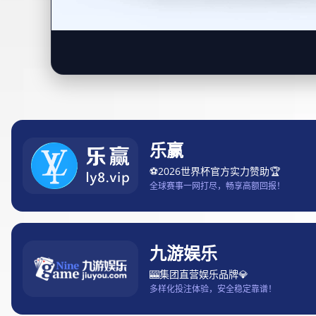
咪咕平台是否拥有LPL解说资源及其
2025-09-03 04:07:42
本文将对咪咕平台是否拥有LPL解说资源以及
化娱乐迅速发展的背景下，电竞赛事的传播途径
媒体平台，是否拥有LPL（英雄联盟职业联赛
从四个方面进行分析：咪咕平台的LPL解说资源
在咪咕平台的传播效果，以及咪咕平台的解说资
台如何影响赛事的传播效果，并为其他平台在赛