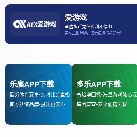
1、咪咕平台的LPL解说资源获取途径
咪咕平台获取LPL解说资源的途径主要通过与L
其是LPL联赛成为了电竞行业的核心内容之一
咕平台与LPL的主办方达成了内容版权和解说资
的官方解说内容，并在其平台上进行直播。
除此之外，咪咕平台还通过与解说员、主播以及
对于一些特定的赛事或重要赛事，咪咕平台会邀
强赛事的吸引力和观众的观看体验。这些个性化
强赛事的影响力。
此外，咪咕平台还通过自主培养和引进电竞解说
仅具备专业的电竞知识，还拥有丰富的现场解说
略有效提高了咪咕平台在电竞内容制作上的竞争
2、咪咕平台的解说团队与传播能力