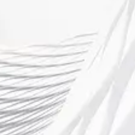
零
二
六
世
界
杯
积
分
榜
最
新
排
名
揭
晓
各
队