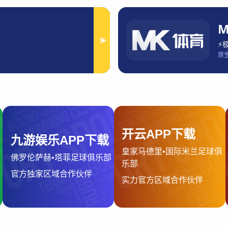
PL赛事组织方的合作协议来实现。近年来，电竞赛事尤
，吸引了大量观众的关注。为了确保赛事的顺利传播，咪
源的合作。通过这种合作，咪咕平台能够获得LPL赛事
电竞评论员的个性化合作，提升平台的赛事传播质量。
请知名的解说员、战队选手或电竞明星参与解说，以增
的合作使得咪咕平台能够提供更具特色的解说内容，增
人才的方式，不断扩充自身的解说资源。这些解说员不
经验，能够为观众提供精准且生动的赛事解说。这一策
力，进一步巩固了其在LPL赛事中的地位。