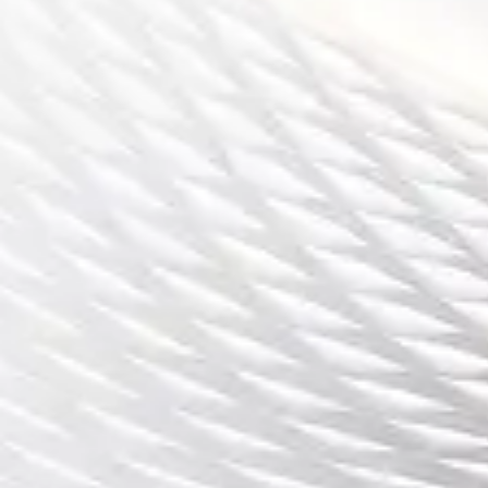
外，咪咕平台的解说资源还对赛事的品牌打造和
总体来看，咪咕平台在LPL赛事中的解说资源
未来，随着赛事传播形式的多样化，咪咕平台还
变化的市场需求，继续保持在电竞传播领域的竞