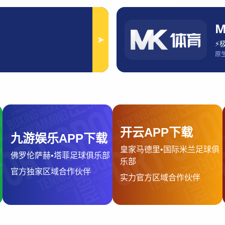
的。每年，王者荣耀会设置多个赛季，通常包括春季
明确的时间节点，并且每个赛季都包含不同层次的赛
和队伍提供足够的休整和准备时间。
赛内容主要集中在各大职业战队的争夺。由于春季赛较
激烈，队伍们也会投入较大的精力进行准备，争取在年
和观赛人数常常达到一个新的高峰。夏季赛通常涉及到
夏季赛结束后，各大战队的实力排名和队伍的表现会成
注的看点。