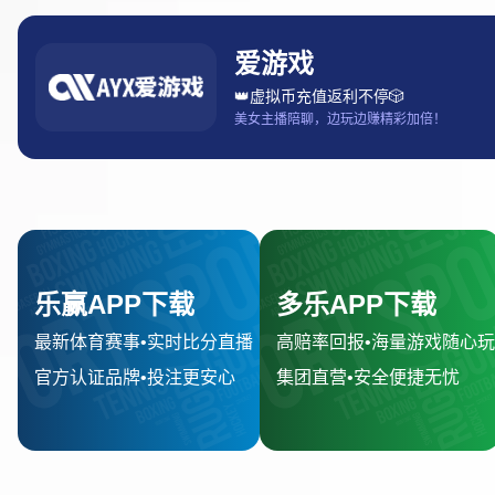
要意义。
1、王者荣耀赛事赛季划分
王者荣耀的赛事体系是围绕年度赛季来进行划分
赛、夏季赛、秋季赛和冬季赛等。这些赛季有着
事。赛季之间通常会有一定的间隔，以便为选手
春季赛通常是王者荣耀年度赛事的开篇，它的比
为接近年度开赛时段，因此赛事气氛会更加紧张
度开始时就打下良好的基础。
夏季赛是王者荣耀赛事中的中期赛事，比赛规模
更多的战队和选手，赛事也更加丰富和多元化。
为后续赛事的基准，这为观众提供了更多值得关