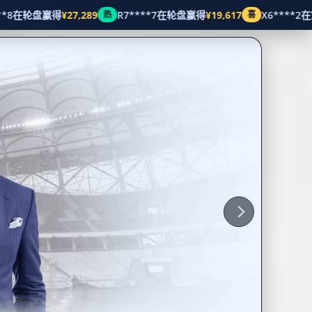
d.
立即预约