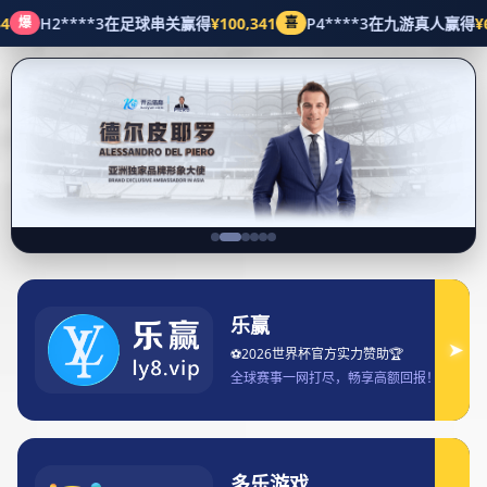
Opening Hours
Mon - Fri: 9:00 - 21:00
Head Office
Themex Floor New World.