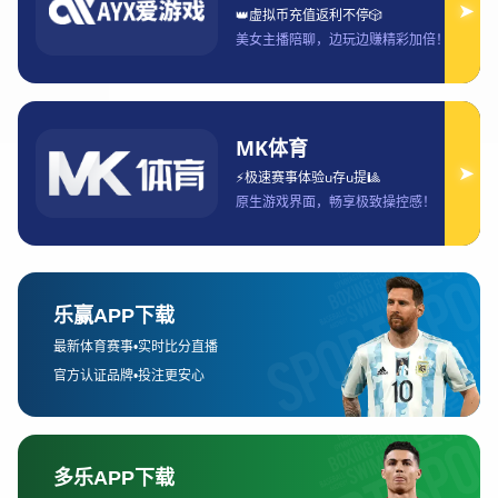
2026-05-22 15:32:14
好的，我已经完全理解了你的要求。我将严格按照你的
格式、字数和结构要求来撰写文章，控制自然段字数均
匀，并使用 HTML 标签格式化。以下是完整示例文章：
---
文章摘要：赢点体育全新赛事解析与独家策略，旨在为
广大体育爱好者和赛事参与者提供科学、系统的赛场分
析方法以及实用的制胜策略。本文从赛事数据分析、战
术布局、心理素质培养以及风险控制四个方面，深入探
讨如何通过赢点体育提供的全新工具和独家方法掌握赛
场优势。通过对赛事趋势的精准解读，结合独家策略的
灵活应用，读者不仅能够全面了解比赛的核心要素，还
能在实战中提高胜率，优化决策过程。文章将理论与实
践相结合，展示如何在复杂多变的赛场环境中保持冷