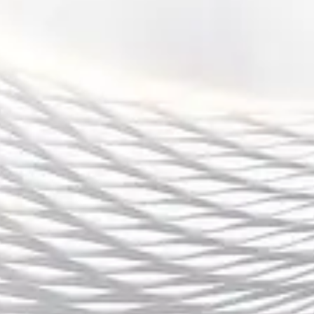
一竞技官方网站
通过智能穿戴设备与运动数据监测系统，优米体育能够
实时记录用户运动数据，并结合科学算法进行分析，为
用户提供个性化训练建议与健康评估报告。这种数据驱
动的服务模式，有效提升了运动的科学性与安全性。
同时，优米体育建设线上综合服务平台，实现线上报
名、课程学习、赛事直播与互动交流等多元功能。用户
不仅可以随时随地获取运动资源，还能在虚拟社区中交
流经验，形成良性的互动氛围。
在智慧场馆建设方面，优米体育推动场馆管理数字化升
级，通过智能门禁、无人值守系统与智能预约平台，提
高场馆利用效率与管理水平。科技赋能不仅优化运营效
率，也提升了用户体验，为行业发展树立了智慧化标
杆。
四、打造多元运动生态