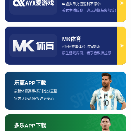
2026-02-23 03:50:00
在全民健身上升为国家战略、健康中国建设不断深化的
时代背景下，体育产业正迎来前所未有的发展机遇。优
米体育顺应时代浪潮，以“引领全民健身新时代，打造专
业运动服务平台，智慧科技赋能”为核心理念，积极构建
集运动服务、科技创新、资源整合与社会责任于一体的
综合性体育生态体系。通过线上线下融合的运营模式、
数字化与智能化技术的深度应用，以及专业化、多元化
的服务布局，优米体育不断提升大众运动参与体验，推
动运动场景升级与产业结构优化。本文将从平台战略定
位、专业服务体系、智慧科技驱动以及社会价值引领四
个方面，系统阐述优米体育如何在新时代背景下构建专
业运动服务平台，赋能全民健身事业高质量发展，助力
体育强国目标的实现。
一、战略引领全民健身