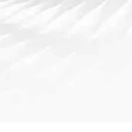
元生态的构建，使企业在服务社会的同时实现自身价值
的持续提升，形成良性循环的发展模式。
总结：
综上所述，优米体育以战略引领为方向，以专业平台为
基础，以智慧科技为驱动，以多元生态为支撑，全面推
进全民健身事业的发展。通过系统化布局与创新实践，
企业不断提升运动服务品质，拓展产业边界，增强社会
影响力，在新时代背景下展现出强大的发展活力。
面向未来，优米体育将继续秉持“引领全民健身新时代”
的使命，深化科技应用，优化服务体系，拓展合作网
络，为更多人创造便捷、高效、科学的运动体验。在智
慧科技赋能下，专业运动服务平台必将成为推动全民健