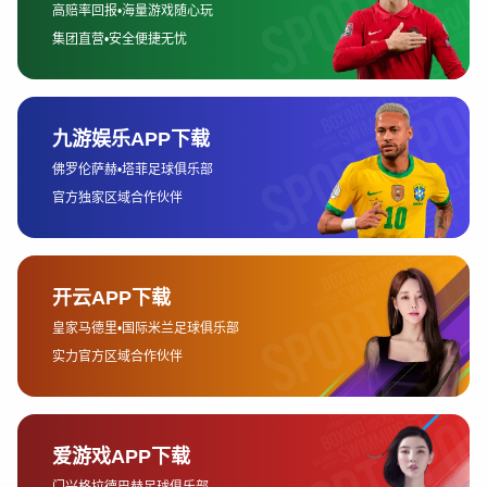
全民健身不仅是一项群众性活动，更是一项关乎国家发
展与民族复兴的重要战略。优米体育立足新时代背景，
深刻洞察人民群众对健康生活方式的迫切需求，将“全民
参与、全民共享、全民健康”作为企业发展的核心目标，
积极融入全民健身国家战略布局之中。
在战略层面，优米体育以平台化思维整合资源，围绕社
区、学校、企事业单位等多元场景，打造覆盖全年龄段
的运动服务体系。通过构建多层次、多样化的运动产品
结构，使不同群体都能在适合自己的运动场景中找到参
与方式，实现运动的普及化与常态化。
同时，优米体育注重品牌战略与社会责任并行发展，通
过持续举办群众性赛事、公益健身活动和主题运动推广
项目，营造浓厚的全民健身氛围。企业不仅追求商业价
值，更强调社会价值的创造，使战略布局与国家发展方
向高度契合。