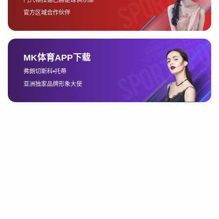
现场的距离感。
此外，互动弹幕平台还能够通过技术手段增强沉浸感。
例如，部分平台会根据赛事节奏和球迷反应，动态调整
弹幕显示方式，如关键时刻屏幕自动高亮、欢呼弹幕自
动放大，从而让球迷在视觉和情感上都得到加倍的参与
感。这种创新体验，使得欧洲国家盃不仅是一场视觉盛
宴，更是一场互动的狂欢。
2、增强球迷间的情感联结
足球比赛不仅是一项体育竞技，更是一种情感共鸣。互
动弹幕平台为球迷提供了一个即时交流的窗口，让不同
地域、不同文化背景的人们能够因共同的热爱而凝聚在
一起。通过弹幕，球迷们可以在同一时间分享喜悦与遗
憾，从而形成一种跨越国界的集体情感联结。