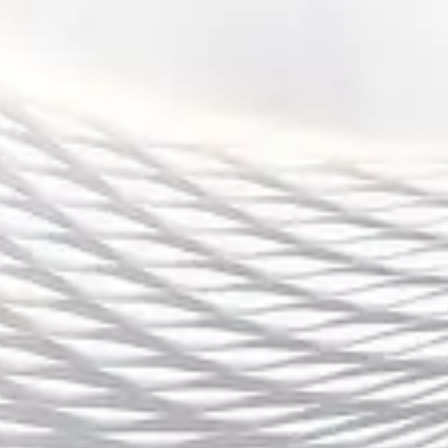
可以在比赛过程中植入多种互动玩法，如预测比分、实
时投票、趣味问答等。这些功能不仅提升了球迷的参与
度，也让他们在比赛之外找到新的乐趣。
例如，在欧洲国家盃的某些赛事直播中，平台会开放“下
一球谁进”的预测弹幕功能，观众通过发送弹幕参与竞
猜。这种玩法不仅增加了观赛的紧张感和趣味性，还激
发了球迷的参与热情。无论结果是否如愿，整个过程都
成为观赛体验的一部分。
此外，互动平台还能够与赞助商、赛事官方形成合作，
推出定制化的互动活动。例如，通过弹幕投票选出当场
最佳球员，或是通过实时互动获取赛事相关的周边奖
励。这些新颖的玩法让互动平台与赛事紧密融合，既拓
展了观赛的深度，也提升了整体赛事的商业价值。
4、未来发展趋势与长远价值