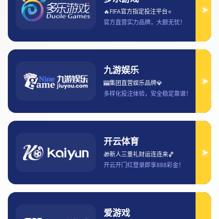
最新动向
首页
最新动向
欧洲国家盃球迷互动弹幕平台助力激情观赛
体验