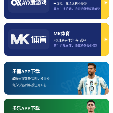
2025-07-17 06:44:39
2025年国际乒乓球锦标赛迎来了激烈的角逐，赛场上充
满了紧张的气氛和精彩的对决。这项具有悠久历史的赛
事吸引了世界顶级乒乓球选手参与，他们在这个舞台上
展开了一场场高水平的较量。比赛的激烈程度与选手们
的竞技状态、技术风格、赛事组织等多个因素密切相
关，展现了乒乓球这项运动的独特魅力。本文将从四个
方面详细探讨2025年国际乒乓球锦标赛的精彩之处，包
括选手之间的激烈竞争、赛事的新亮点、技术革新与比
赛趋势、以及全球乒乓球的发展趋势和影响力。通过这
些方面的分析，我们可以深入了解这场世界顶级乒乓球
盛宴的独特魅力及其背后的深远影响。
1、选手间的精彩对决
2025年国际乒乓球锦标赛汇聚了全球顶尖的乒乓球选