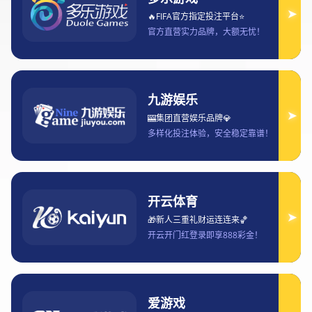
最新动向
首页
最新动向
精彩对决引爆赛场 2025年国际乒乓球锦标
赛迎来激烈角逐