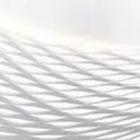
意大利队方面，洛伦佐·因西涅和弗朗切斯科·贝洛蒂的点
球成功破门，而最后由多纳鲁马扑出了拉什福德的点
球，帮助意大利队成功获胜。
点球大战的过程充满戏剧性，最终意大利3-2取胜，这场
决赛也成为了欧洲杯历史上最具戏剧性的比赛之一。意
大利凭借着临场的冷静和稳定的发挥，成功捧起了他们
的第二座欧洲杯奖杯。与此同时，英格兰虽然输掉了比
赛，但他们的表现仍然赢得了广泛的赞誉。
4、赛后反响与影响
赛后，意大利的胜利引发了全国的庆祝。对于意大利足
球而言，这次胜利不仅是对球队技术和战术的肯定，更
是对意大利足球重生的见证。罗伯托·曼奇尼的带领下，
意大利队重新找回了自己的足球哲学，他们不仅展现了
强大的防守能力，还在进攻端表现得异常高效。球队的
整体性和团结精神，成为了他们赢得比赛的关键。