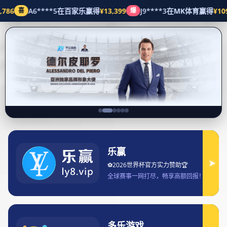
Opening Hours
Mon - Fri: 9:00 - 21:00
Head Office
Themex Floor New World.