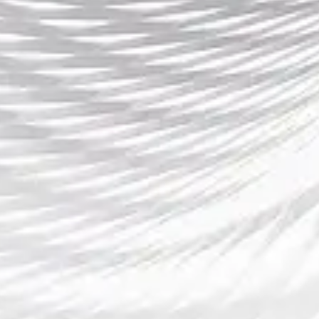
直播质量直接关系到观众对比赛的感知。在观看英雄联
盟赛事时，高清的画质和流畅的视频播放是基础要求。
随着互联网技术的不断进步，很多直播平台已经能够提
供1080p乃至更高分辨率的视频流，这使得观众能够更
加清晰地看到每一场精彩对决中的细节。
不仅如此，直播的流畅性也是评价直播平台质量的重要
标准。比赛中的快速节奏和紧张氛围要求平台具备强大
的技术支持，确保在观众人数激增的情况下仍然能稳定
直播，避免出现卡顿、延迟等现象。对于赛事的直播平
台来说，网络延迟也是一项需要关注的技术难题，平台
应提供低延迟的直播服务，以确保观众能够在第一时间
看到比赛的进展。
另外，一些平台还会提供专业的赛事解说和分析，帮助
观众更好地理解比赛。专业的解说员能够为观众提供战
术分析、选手心理动态等内容，增强赛事的深度和观赏