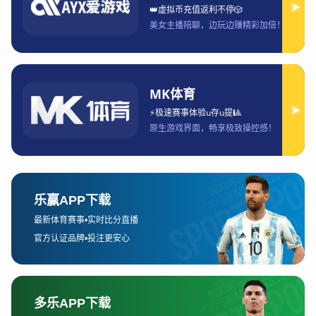
2025-07-13 15:28:00
在当今电子竞技的热潮中，英雄联盟无疑是最受欢迎的
游戏之一，其赛事规模、观赏性和竞技性都吸引了无数
玩家与观众的目光。然而，随着赛事内容的不断增多，
选择一个适合自己观看的比赛直播平台成为了玩家们的
难题。本文将为大家推荐一些最佳的英雄联盟比赛直播
平台，帮助玩家们全网热播赛事一网打尽。从平台的功
能优势、赛事覆盖范围、用户体验到直播质量等多个方
面进行详细分析，帮助玩家选择最适合自己的观看平
台。
1、平台功能优势：如何选最合适的直播平
台
随着电竞行业的发展，各大直播平台纷纷涌现，功能也
日益丰富。最基础的要求是平台必须支持高清直播和实