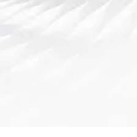
性。优秀的直播平台不仅注重视频质量，还会加强赛事
内容的丰富性，为观众带来全方位的观赛体验。
总结：
选择合适的英雄联盟比赛直播平台对于玩家和观众来说
至关重要。通过分析平台的功能优势、赛事覆盖范围、
用户体验和直播质量等多个方面，我们可以更加科学地
评估每个直播平台的优劣。一个优秀的直播平台不仅要
具备高清流畅的比赛直播，还要有丰富的赛事内容、舒
适的观赛体验以及强大的互动功能。
总体来看，英雄联盟赛事的直播平台正在不断进化，为
观众提供更好的观赛环境和更丰富的赛事内容。对于玩
家而言，选择一个适合自己的直播平台，不仅能获得更
加精彩的观赛体验，还能深入了解比赛背后的战术和策
略，提升自己的游戏水平。希望本文的推荐能够帮助各
位玩家在众多直播平台中找到最适合自己的那一款，享