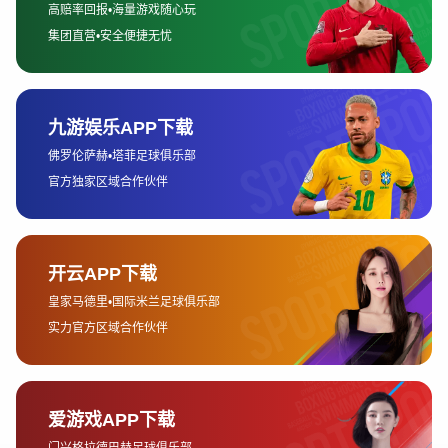
时赛事更新。一个合格的英雄联盟比赛直播平台应当具
备高画质的赛事直播，并能够清晰展示比赛的各个细
节，包括实时比分、选手数据、战术分析等。此外，平
台应当提供赛事的回放和精彩集锦，让观众能够方便地
回顾和复盘。
另一个重要的功能是互动性。优秀的平台会设有实时聊
天区，供观众与其他玩家进行互动讨论，增强观赛体
验。通过平台内的实时弹幕、评论区和投票系统，玩家
不仅能更好地理解比赛，还能参与到赛事的讨论中，这
种互动性无疑增加了观看的趣味性。
此外，平台的推送通知功能也至关重要。尤其是在英雄
联盟这种赛事日程密集的游戏中，推送通知能够让玩家
不错过任何一场重要比赛。选择一个能根据个人兴趣定
制推送内容的直播平台，将大大提高观赛体验的个性化
程度。