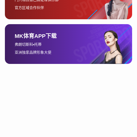
2、赛事覆盖范围：全网赛事一网打尽
选择英雄联盟比赛直播平台时，赛事的覆盖范围是一个
不可忽视的因素。不同的平台提供的赛事内容可能有所
不同，某些平台可能专注于国内赛事，另一些则可能侧
重于国际大赛。在选择平台时，玩家应确保所选平台能
够提供全网最热的赛事内容，包括LPL（中国赛区）、
LCK（韩国赛区）、LEC（欧洲赛区）、LCS（北美赛
区）等顶级赛区的赛事。
除了顶级赛事，平台还应能够提供一些较小型的赛事和
预选赛的直播，这样玩家不仅能够看到全球范围内的顶
尖对决，还能体验到一些新兴队伍和选手的崭露头角。
对于有兴趣深挖英雄联盟赛场的观众来说，这些细节赛
事的直播同样具有很高的观赏价值。
有些平台还会提供独家版权赛事的直播，这对于粉丝而
言，是一个重要的选择标准。例如，平台是否能够第一