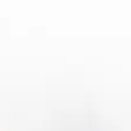
时间播出热门赛事的预告片、选手采访以及相关分析内
容，这些都能增强观众对赛事的关注度和参与感。选择
覆盖面广泛的直播平台，玩家将能够实时获取更多的赛
场资讯和赛事进展。
3、用户体验：为玩家量身定制的观赛环境
用户体验是评判一个直播平台好坏的重要标准。在观看
英雄联盟赛事时，用户不仅需要流畅的画面和声音，还
需要平台提供舒适的观看体验。这包括界面的简洁易
用、赛事安排的清晰度以及多种观看视角的切换等功
能。例如，部分直播平台提供了多路直播视角的选择，
观众可以根据自己的喜好切换到不同的视角，观察赛事
的多个细节。
除了界面设计和视角切换，平台的稳定性也是评判用户
体验好坏的重要因素。英雄联盟比赛直播常常需要高频