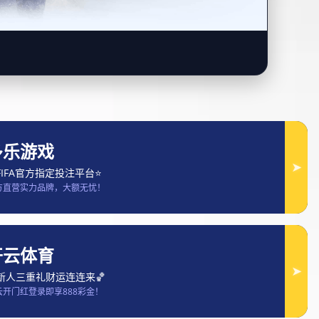
导航
发现一竞技
足球赛事