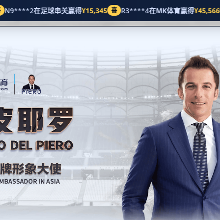
ening Hours
Head Office
 - Fri: 9:00 - 21:00
Themex Floor New Worl
体育种类
互动一竞技平台
最新动向
首页
最新动向