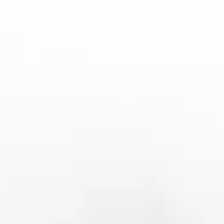
博体育坚持内容驱动战略，通过不断丰富赛事资源和体
的全方位内容生态。
球、网球以及众多热门体育项目，为不同兴趣群体提供
够获取专业赛事分析、球队动态以及深度报道等内容。
队建设，通过数据解读、赛事点评以及专题策划等形
化内容输出有效提升了平台影响力与用户粘性。
，也满足了用户碎片化阅读和观看需求。用户能够快速
容消费效率与体验感。
断拓展体育娱乐服务边界，让体育内容传播更加广泛深