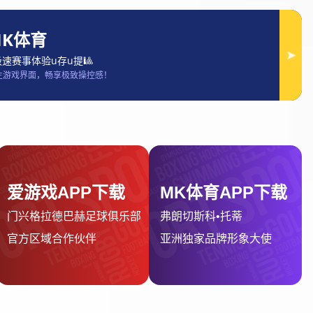
最新动向
体育种类
互动一竞技平台
热门新闻
足球颠球一万个技巧全面解析与
训练宝典助你掌握高阶控球艺术
篇章
2026-07-23 18:59:35
足球摆大巴阵型解析防守体系与
反击策略的战术奥秘全面探讨新
思路