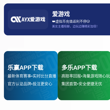
通过持续优化平台服务能力，开博体育不仅让广
观赛从单向观看逐步升级为多维互动体验。在推
字化观赛新场景，持续促进体育娱乐产业生态升
服务体验，同时也为行业未来发展注入了新的动
数字技术赋能观赛升级
随着互联网技术和数字科技的不断进步，用户对
抱技术创新，通过持续优化平台架构与技术能力
直播画质、传输速度还是平台稳定性方面，都实
容。
一竞技
高清直播技术的应用使赛事细节呈现更加真实，
时，智能传输技术有效降低了网络延迟问题，即
定性，进一步提升整体观看体验。
开博体育还积极引入大数据分析与人工智能技术