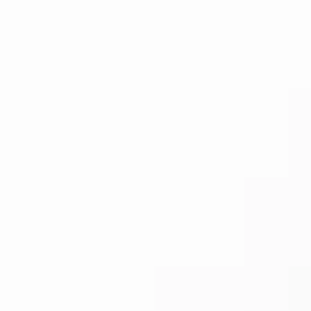
帅
打
造
高
压
攻
势
体
系
重
塑
球
队
战
术
风
格