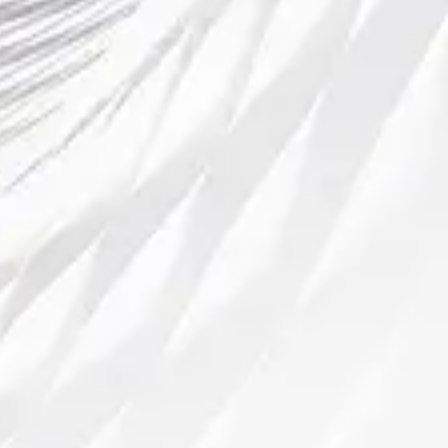
争
夺
出
线
席
位
形
势
全
面
分
析
2026-
07-
16
17:00:36
飞亚体育引领行业创新发展打造