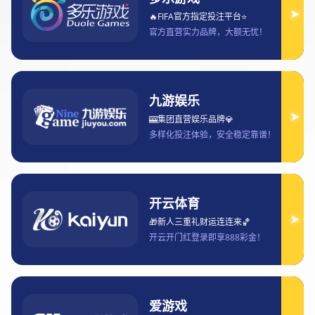
最新动向
首页
最新动向
比特体育全景解析：最新赛事动态与未来发
展趋势深度剖析