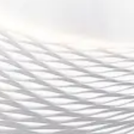
此外，比特体育积极推动跨界合作。例如，将体育赛事
与电竞、娱乐、社交媒体相结合，打造多元化的内容生
态。这种跨界模式不仅扩大了用户群体，还提高了平台
的内容创新能力，使其能够满足不同类型用户的需求。