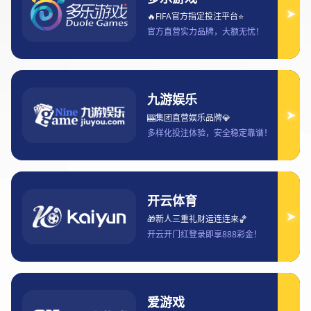
最新动向
首页
最新动向
华夏体育引领全民健身新时代打造城市活力
运动文化体验平台新生态