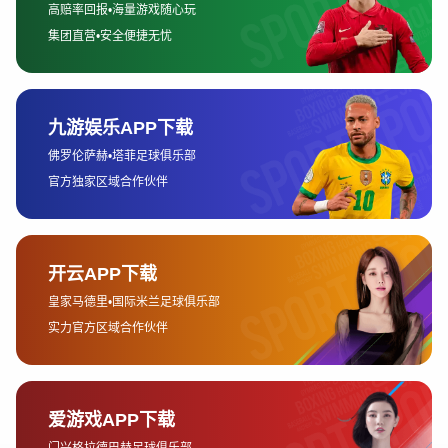
一、创新驱动全民健身升级
随着全民健身理念不断深入人心，人民群众对于体育运
动的需求已经不再局限于传统的锻炼方式，而是更加注
重运动品质、健康管理以及互动体验。华夏体育积极顺
应时代发展趋势，以创新作为核心驱动力，通过构建多
层次、多元化的体育服务体系，不断满足不同年龄、不
同群体的运动需求，为全民健身事业注入新的活力。
在全民健身场景建设方面，华夏体育通过打造城市运动
公园、社区健身中心以及综合体育体验空间，让体育设
施更加贴近群众生活。无论是晨跑爱好者、篮球运动参
与者，还是亲子家庭和老年健身群体，都能够在城市公
共空间中找到适合自己的运动方式。体育场馆逐渐从单
一功能向复合型体验平台转变，进一步提升了群众参与
体育运动的积极性。
与此同时，华夏体育还不断推动智能科技与体育产业深