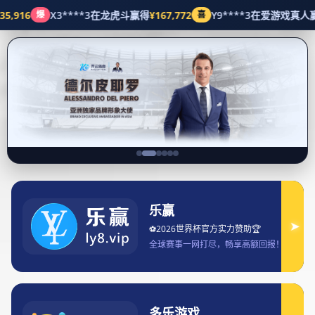
Opening Hours
Mon - Fri: 9:00 - 21:00
Head Office
Themex Floor New World.