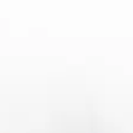
升城市形象和增强居民归属感的重要意义，因此在推动
全民健身发展的同时，也不断探索体育文化与城市发展
的深度融合路径，打造具有特色的城市运动文化生态。
在城市空间建设中，华夏体育通过体育主题街区、运动
休闲广场以及文化赛事活动的打造，让体育元素逐渐融
入城市生活。越来越多的城市开始利用体育活动带动商
业消费、文化传播以及旅游发展，使体育成为城市经济
增长的新动力。运动文化不再局限于赛场，而是延伸到
城市的每一个角落，形成独特的城市活力景观。
华夏体育还注重挖掘地方文化资源，将地域特色与体育
文化有机结合。例如，通过传统体育项目展示、地方特
色赛事活动以及文化主题运动节庆，既弘扬了传统文
化，也增强了群众对于本土文化的认同感。体育与文化
的结合，使城市不仅拥有运动活力，更具备深厚的人文
内涵。