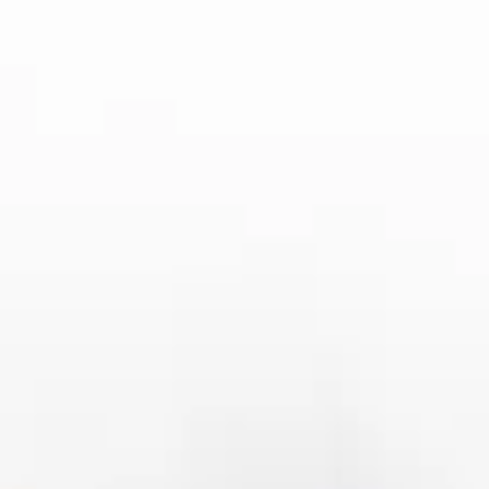
丰富信息，从而提高使用频率。这种内容形式的创新，
符合现代用户的消费习惯。
此外，跨界融合内容不断涌现，如体育与音乐、影视、
综艺的结合，进一步拓展了体育娱乐的表现形式。多宝
体育通过整合多领域资源，构建出一个开放且富有活力
的内容生态系统。
3、用户体验全面提升
在竞争日益激烈的市场环境中，用户体验成为平台制胜
的关键。多宝体育通过界面优化与交互设计升级，使用
户操作更加便捷直观，从而提升整体使用满意度。