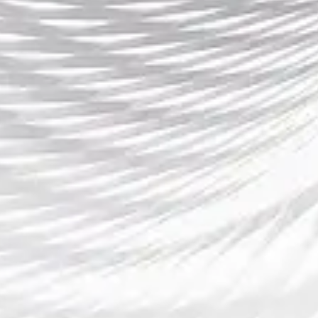
此外，会员体系与激励机制的完善，也有效提升了用户
忠诚度。通过积分奖励、专属权益等方式，多宝体育不
断增强用户粘性，构建稳定的用户基础。
4、产业协同创新发展
体育娱乐融合的发展离不开产业链各方的协同合作。多
宝体育通过整合上下游资源，与赛事组织方、媒体机构
以及技术企业建立紧密合作关系，形成协同发展格局。
在商业模式方面，平台不断探索创新路径。通过广告、
电商、会员订阅等多元化收入模式，实现盈利结构的优
化。这种多元收入体系增强了平台的可持续发展能力。
国际化布局也是产业协同的重要方向。多宝体育通过引
入国际赛事资源与合作伙伴，拓展全球市场，提升品牌
影响力。这种全球视野为平台发展注入新的活力。
此外，政策环境与行业规范的完善，也为产业发展提供