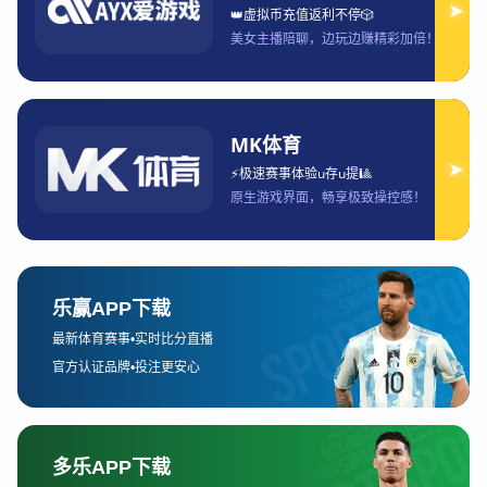
2026-05-11 08:26:20
在数字化浪潮席卷全球的背景下，体育产业与娱乐产业
的边界正在被不断打破，融合发展成为新的趋势。以多
宝体育为代表的平台，正通过技术创新、内容升级与用
户体验重构，引领体育娱乐产业迈向更加智能化、互动
化与多元化的发展方向。本文围绕“多宝体育引领数字化
时代体育娱乐融合创新发展新趋势探索”这一主题，从技
术驱动、内容生态、用户体验以及产业协同四个方面进
行系统阐述，深入分析其在新时代背景下的创新实践与
发展路径。通过对这些关键领域的探讨，可以更清晰地
认识到体育娱乐融合的内在逻辑与未来潜力，为行业发
展提供有价值的参考与启示。
1、数字技术驱动升级
在数字化时代，技术已成为推动体育娱乐融合发展的核