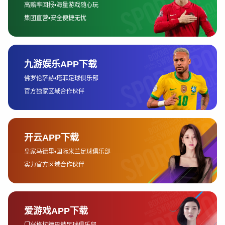
心动力。多宝体育通过大数据、人工智能等技术手段，
对用户行为进行精准分析，从而实现内容推荐的个性化
与精准化。这种技术赋能不仅提升了平台的运营效率，
也极大增强了用户的参与感与黏性。
一竞技官方网站
与此同时，云计算技术的应用使得体育赛事的传播更加
高效稳定。无论是高清直播还是实时数据更新，技术的
支撑都让用户能够获得更加流畅的观赛体验。多宝体育
通过构建稳定的技术基础设施，为体育娱乐融合提供了
坚实保障。
此外，虚拟现实与增强现实技术的引入，为用户带来了
沉浸式的观赛体验。通过这些前沿技术，用户可以仿佛
置身于比赛现场，增强了互动性与娱乐性。这种技术创
新正在不断重塑体育娱乐的表现形式。
区块链技术的探索应用，也为体育娱乐产业提供了新的