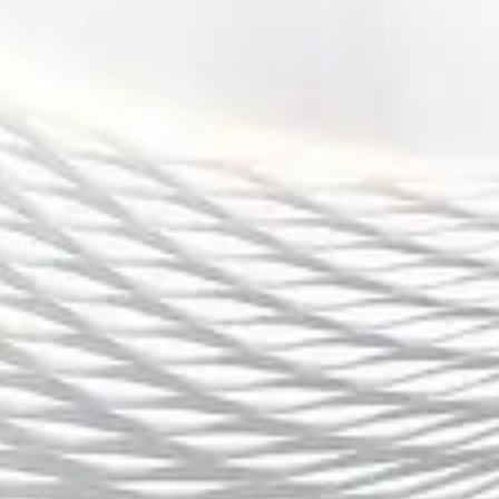
个性化服务是提升用户体验的重要手段。通过分析用户
偏好，平台能够为不同用户提供定制化内容推荐与服务
方案，使每位用户都能获得独特的体验感受。
互动功能的增强也极大丰富了用户体验。实时评论、弹
幕互动以及社区交流，使用户不再只是被动观看者，而
是积极参与者。这种互动模式增强了用户之间的连接与
平台活跃度。