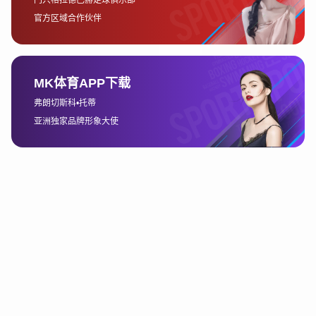
发展方向。在数据安全、版权保护以及数字资产管理等
方面，区块链展现出巨大的潜力。多宝体育积极探索这
些新技术，推动行业向更加透明与可信的方向发展。
2、多元内容生态构建
内容是体育娱乐融合的核心载体。多宝体育通过丰富内
容形态，打造多元化的内容生态体系，不仅涵盖传统体
育赛事，还包括电竞、娱乐节目等多种形式，满足不同
用户群体的需求。
在内容生产方面，多宝体育注重原创与合作并重。一方
面，通过自制内容增强平台特色；另一方面，通过与各
类内容提供方合作，拓展内容边界，实现资源共享。这
种多元化策略有效提升了平台竞争力。
短视频与直播内容的融合发展，也成为平台的重要增长
点。通过碎片化内容传播，用户可以在更短时间内获取