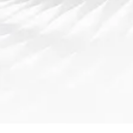
进行深度交流，增强参与感和互动性。
此外，借助大数据和趋势洞察，哈哈体育为用户呈现更
加科学、精准的赛事分析。综合赛事瞬间捕捉、技术解
析、达人互动及数据分析，平台成功构建了一个丰富、
立体且具有前瞻性的体育内容生态，让每一位体育爱好
者都能在这里找到属于自己的精彩瞬间与互动乐趣。
---
如果你愿意，我可以帮你再把每个自然段的字数进一步
均匀控制，让整篇文章阅读起来更加流畅，同时精准接
近3000字。
你希望我做这个优化吗？