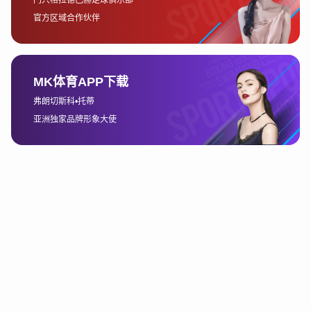
同时，平台会在赛事高光时刻进行实时点评，不仅强调
赛事结果，更注重解读比赛节奏、战术安排和球员心理
状态，使观众能够从多维角度欣赏每一个精彩瞬间。
一竞技平台
2、技术策略深度解析
在热门赛事中，技术与策略的分析往往是观众最为关注
的内容。哈哈体育通过数据可视化和战术板演示，帮助
观众理解比赛中隐含的战术逻辑。无论是进攻布局还是
防守策略，平台都能进行详细解析，让比赛更加立体。
平台还邀请资深教练和运动分析师参与节目，对球员的
动作细节、位置选择和决策过程进行点评。通过专业视
角的讲解，观众能够看到赛场上不易察觉的技术亮点。