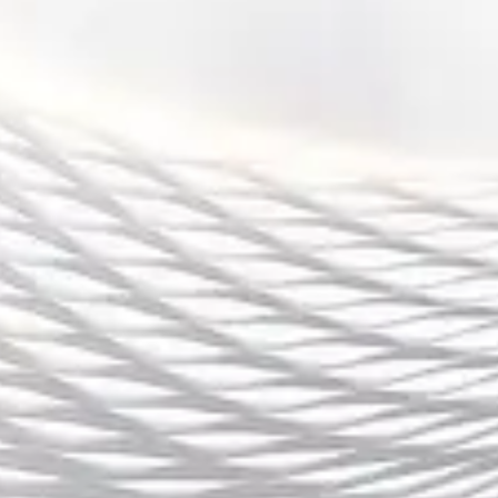
让粉丝与专业运动员实现实时交流。通过弹幕、评论和
线上挑战，用户能够直接参与到赛事讨论和互动中，增
强了平台的社交属性。
达人互动不仅限于文字交流，平台还提供短视频和直播
互动功能，让运动达人展示训练技巧、比赛心得和趣味
挑战，吸引更多用户参与。观众在互动中既能学习专业
知识，又能感受到运动的乐趣。
平台定期举办线上活动，如模拟赛事竞猜、技术问答比
赛等，使互动更具趣味性和参与感。通过这种形式，运
动达人和普通用户之间形成良性互动，营造出一个热闹
活跃的体育社区。
4、数据分析与趋势洞察
哈哈体育在赛事报道中引入大数据分析，利用数据挖掘
技术呈现球员表现、球队战绩和比赛趋势。观众不仅能