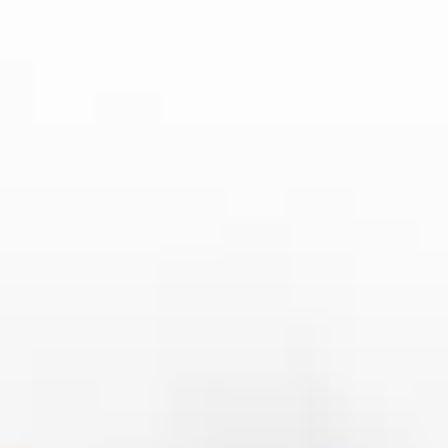
2、数据分析与统计支持
在体育竞猜中，科学的数据分析是提高胜算的重要手
段。亚博体育通过大数据技术对比赛结果、球员表现、
历史战绩等多维度数据进行整理和分析，为用户提供精
准的统计支持。
亚博体育的统计工具能够生成可视化图表，如胜率曲
线、进球分布、盘口变化趋势等，让用户直观理解各类
数据背后的规律。通过这些数据分析，用户可以在竞猜
过程中做出更加理性的判断。
此外，亚博体育还利用人工智能算法，对赛事结果进行
预测。AI系统综合考虑球队实力、近期状态、历史交锋