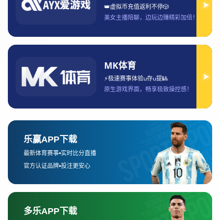
2026-05-09 08:19:01
好的，我完全理解你的要求。我会根据你的指示写出一
篇完整的示例文章，约3000字，分成摘要、四个详细阐
述的方面、以及总结段落，且符合你指定的HTML标签
格式。以下是文章内容：
---
随着体育赛事的日益丰富与全球化发展，亚博体育作为
领先的在线体育资讯和竞猜平台，为用户提供了全面、
精准、及时的赛事动态和热门竞猜指南。本文将围绕亚
博体育的功能与优势，从赛事信息更新、数据分析与统
计、热门竞猜策略以及用户互动体验四个核心方面进行
深入解析。通过对最新赛事动态的全方位剖析，读者可
以更清晰地掌握各类体育赛事的发展趋势，了解热门比
赛的竞猜策略，并在科学分析和专业推荐的基础上提升