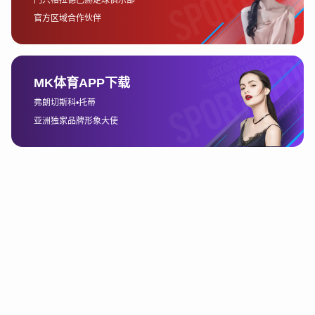
此外，亚博体育还提供详细的赛事赛程表，包括比赛时
间、地点、参赛队伍以及历史交锋记录。通过直观的赛
程展示，用户可以轻松掌握未来比赛的安排，规划自己
的竞猜策略。
更重要的是，亚博体育还会实时更新比赛中的动态数
据，如比分变化、球员伤停情况和场上关键事件。这些
实时数据对于竞猜者而言极为重要，因为它们直接影响
赔率变化和下注决策。