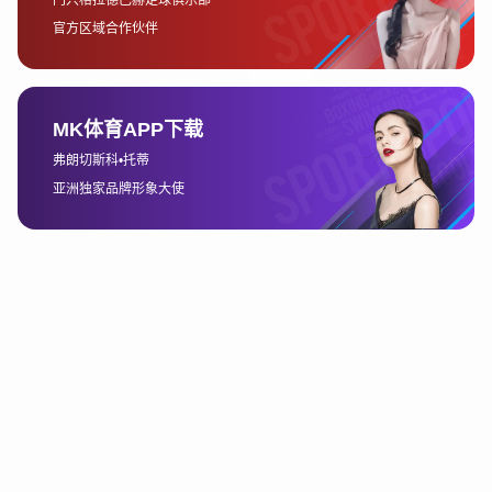
创造沉浸式观赛体验。例如，用户可以通过VR设备身临
其境地观看全球重大赛事，感受赛场的紧张氛围，这种
创新模式让乐天堂体育在数字娱乐领域独树一帜。
2、丰富赛事内容与互动玩法
乐天堂体育以丰富多样的赛事内容满足不同类型用户的
需求。从国际足球、篮球到电竞、赛车等热门项目，平
台覆盖全球主要体育赛事，保证用户在任何时间都能找
到感兴趣的比赛。
除了传统的赛事观看和投注功能，平台还推出多种互动
玩法。例如，实时竞猜、社交互动和虚拟奖品机制，让
用户在参与中获得更多乐趣，增强用户的参与感和忠诚
度。
乐天堂体育不断拓展本地化赛事内容，以适应不同地区
用户的文化和偏好。这种全球视野与本地化结合的策