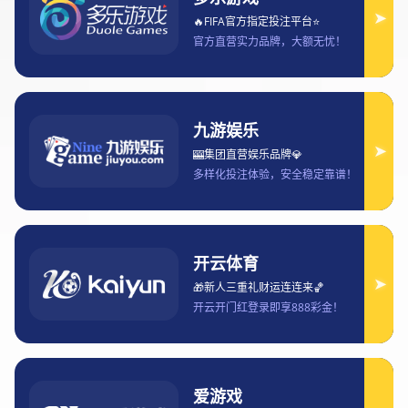
最新动向
首页
最新动向
乐天堂体育引领数字娱乐新潮流 打造全球
领先体育娱乐平台