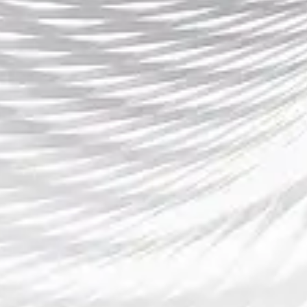
总结：
综上所述，乐天堂体育通过技术创新、丰富赛事内容、
精准营销策略以及安全责任管理，成功打造了全球领先
的体育娱乐平台。其前瞻性的战略布局和对用户体验的
持续优化，使平台在数字娱乐行业中占据了重要地位。
未来，随着数字技术的不断发展和全球体育市场的拓
展，乐天堂体育将继续引领行业新潮流。通过不断创新
和优化服务，平台不仅提升用户体验，也为全球体育娱
乐产业注入新的活力和无限可能。