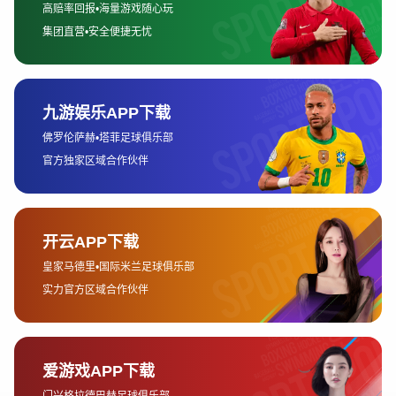
在激烈的市场竞争中脱颖而出；最后，关注其对安全、
责任和可持续发展的重视，保障平台健康发展。通过这
四个维度，读者能够全面了解乐天堂体育在数字娱乐浪
潮中的战略布局及其对行业发展的深远影响。
1、技术创新驱动平台发展
乐天堂体育在数字技术的应用上不断突破，致力于为用
户提供流畅、高效的使用体验。平台采用先进的云计算
架构，实现赛事数据的实时更新和多终端同步，让用户
能够随时随地畅享体育娱乐。
此外，人工智能与大数据分析技术的引入，使得平台能
够精准推荐赛事、优化投注方案，并根据用户行为进行
个性化界面定制。这种智能化的体验不仅提升了用户粘
性，也为平台带来了更高的活跃度。
虚拟现实（VR）与增强现实（AR）技术的融合，为用户