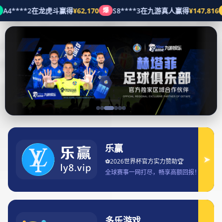
Opening Hours
Mon - Fri: 9:00 - 21:00
Head Office
Themex Floor New World.