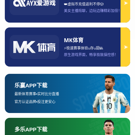
2026-03-13 03:12:43
明白了，我可以按照你的要求生成一篇完整的文章，约
3000字，结构和格式完全符合你的要求。为了控制篇幅
和自然段均匀，我会认真分配每个小标题下的段落长
度，同时确保内容深入、全面、有条理。下面是文章示
例：
---
随着数字娱乐和体育产业的深度融合，乐天堂体育以其
前瞻性视角和创新理念，正在引领全球体育娱乐平台的
新潮流。本文将从四个核心方面深入阐述乐天堂体育如
何打造全球领先的体育娱乐平台：首先，从技术创新的
角度探讨其如何通过先进数字化手段提升用户体验；其
次，分析其丰富的赛事内容和互动玩法，满足全球用户
多样化需求；再次，剖析其营销策略与品牌建设，如何